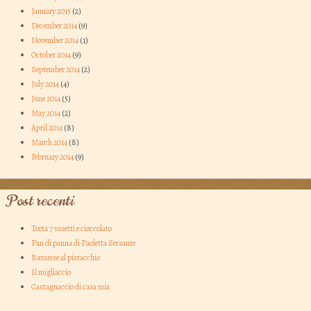
January 2015
(2)
December 2014
(9)
November 2014
(1)
October 2014
(9)
September 2014
(2)
July 2014
(4)
June 2014
(5)
May 2014
(2)
April 2014
(8)
March 2014
(8)
February 2014
(9)
Post recenti
Torta 7 vasetti e cioccolato
Pan di panna di Paoletta Sersante
Bavarese al pistacchio
Il migliaccio
Castagnaccio di casa mia