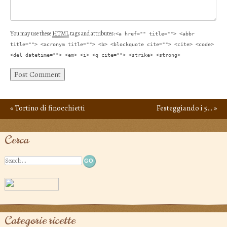
You may use these
HTML
tags and attributes:
<a href="" title=""> <abbr
title=""> <acronym title=""> <b> <blockquote cite=""> <cite> <code>
<del datetime=""> <em> <i> <q cite=""> <strike> <strong>
«
Tortino di finocchietti
Festeggiando i 5…
»
Post navigation
Cerca
Search
Categorie ricette