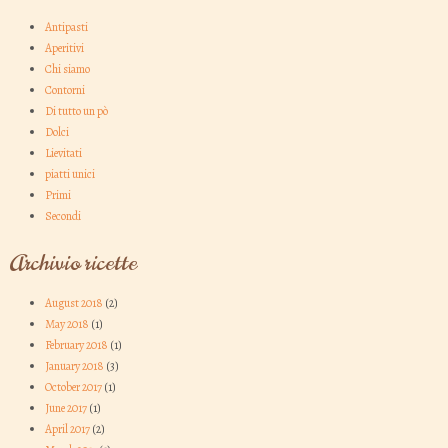
Antipasti
Aperitivi
Chi siamo
Contorni
Di tutto un pò
Dolci
Lievitati
piatti unici
Primi
Secondi
Archivio ricette
August 2018
(2)
May 2018
(1)
February 2018
(1)
January 2018
(3)
October 2017
(1)
June 2017
(1)
April 2017
(2)