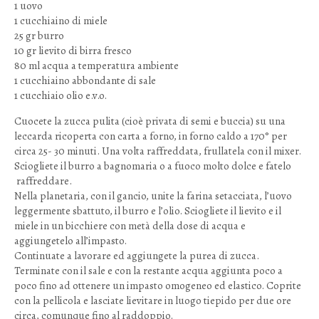
1 uovo
1 cucchiaino di miele
25 gr burro
10 gr lievito di birra fresco
80 ml acqua a temperatura ambiente
1 cucchiaino abbondante di sale
1 cucchiaio olio e.v.o.
Cuocete la zucca pulita (cioè privata di semi e buccia) su una
leccarda ricoperta con carta a forno, in forno caldo a 170° per
circa 25- 30 minuti. Una volta raffreddata, frullatela con il mixer.
Sciogliete il burro a bagnomaria o a fuoco molto dolce e fatelo
raffreddare.
Nella planetaria, con il gancio, unite la farina setacciata, l’uovo
leggermente sbattuto, il burro e l’olio. Sciogliete il lievito e il
miele in un bicchiere con metà della dose di acqua e
aggiungetelo all’impasto.
Continuate a lavorare ed aggiungete la purea di zucca.
Terminate con il sale e con la restante acqua aggiunta poco a
poco fino ad ottenere un impasto omogeneo ed elastico. Coprite
con la pellicola e lasciate lievitare in luogo tiepido per due ore
circa, comunque fino al raddoppio.