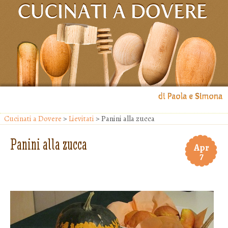
Il blog di Paola e Simona
Cucinati a Dovere
>
Lievitati
> Panini alla zucca
Cucinati a Dovere
Panini alla zucca
Apr
7