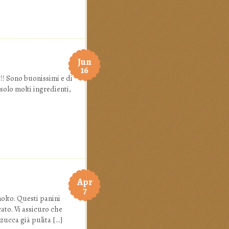
Jun
16
!!! Sono buonissimi e di
 solo molti ingredienti,
Apr
7
olto. Questi panini
ato. Vi assicuro che
 zucca già pulita […]