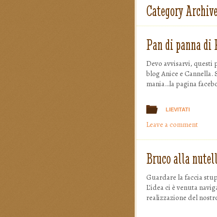
Cucinat
Category Archiv
Pan di panna di 
Devo avvisarvi, questi 
blog Anice e Cannella. 
mania…la pagina faceboo
LIEVITATI
Leave a comment
Bruco alla nutel
Guardare la faccia stupi
L’idea ci è venuta navig
realizzazione del nostr