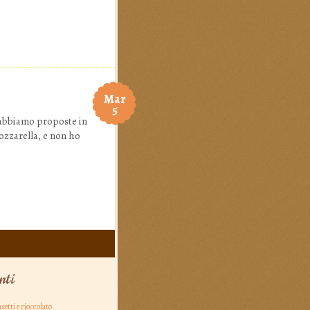
Mar
5
e abbiamo proposte in
ozzarella, e non ho
nti
asetti e cioccolato