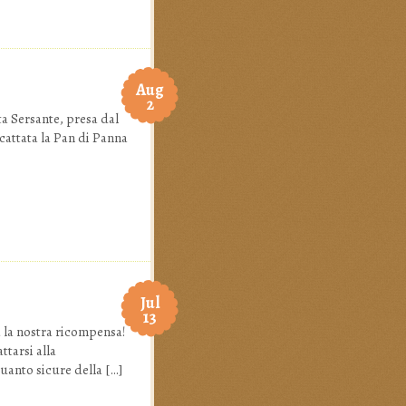
Aug
2
ta Sersante, presa dal
scattata la Pan di Panna
Jul
13
a la nostra ricompensa!
ttarsi alla
quanto sicure della […]