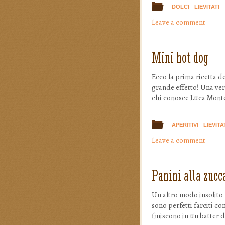
DOLCI
LIEVITATI
Leave a comment
Mini hot dog
Ecco la prima ricetta d
grande effetto! Una vera
chi conosce Luca Monter
APERITIVI
LIEVITA
Leave a comment
Panini alla zucc
Un altro modo insolito
sono perfetti farciti c
finiscono in un batter 