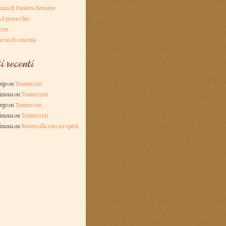
nna di Paoletta Sersante
al pistacchio
ccio
ccio di casa mia
 recenti
rego on
Tramezzini
Simona on
Tramezzini
rego on
Tramezzini
Simona on
Tramezzini
Simona on
Risotto alla zucca e speck