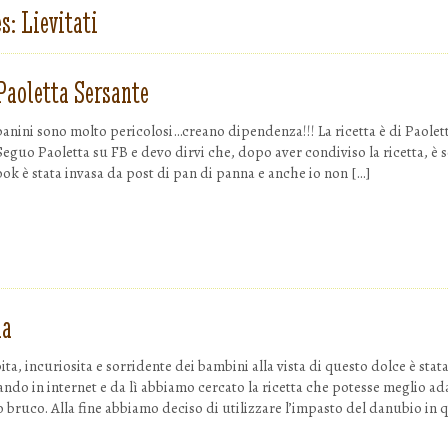
i a Dovere
es:
Lievitati
Paoletta Sersante
panini sono molto pericolosi…creano dipendenza!!! La ricetta è di Paolet
Seguo Paoletta su FB e devo dirvi che, dopo aver condiviso la ricetta, è 
k è stata invasa da post di pan di panna e anche io non […]
la
ta, incuriosita e sorridente dei bambini alla vista di questo dolce è stat
ando in internet e da lì abbiamo cercato la ricetta che potesse meglio ada
o bruco. Alla fine abbiamo deciso di utilizzare l’impasto del danubio in 