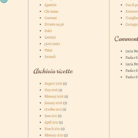
Aperitivi
Pan di pa
Chi siamo
Bavarese 
Contorni
Il miglia
Di tutto un pò
Castagna
Dolci
Commenti
Lievitati
piatti unici
Primi
Lucia Pe
Secondi
Paola e 
Lucia Pe
Archivio ricette
Paola e 
Paola e 
August 2018
(2)
May 2018
(1)
February 2018
(1)
January 2018
(3)
October 2017
(1)
June 2017
(1)
April 2017
(2)
March 2017
(1)
February 2017
(2)