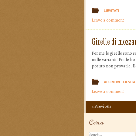
LIEVITATI
Leave a comment
Girelle di mozza
Per me le girelle sono s
mille varianti! Poi le 
potuto non provarle. L’
APERITIVI
LIEVITA
Leave a comment
«
Previous
Post navigation
Cerca
Search