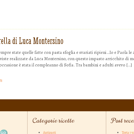
rella di Luca Montersino
empre state quelle fatte con pasta sfoglia e svariati ripieni…Io e Paola l
ho viste realizzate da Luca Montersino, con questo impasto arricchito di m
occasione è stata il compleanno di Sofia. Tra bambini e adulti avevo […]
TI
Categorie ricette
Post rece
Antipasti
Torta 7 v