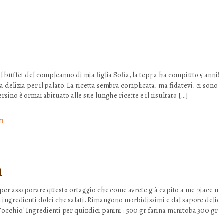
el buffet del compleanno di mia figlia Sofia, la teppa ha compiuto 5 anni
 delizia per il palato. La ricetta sembra complicata, ma fidatevi, ci sono
sino è ormai abituato alle sue lunghe ricette e il risultato […]
TI
a
 per assaporare questo ortaggio che come avrete già capito a me piace m
on ingredienti dolci che salati. Rimangono morbidissimi e dal sapore delic
d’occhio! Ingredienti per quindici panini : 500 gr farina manitoba 300 gr