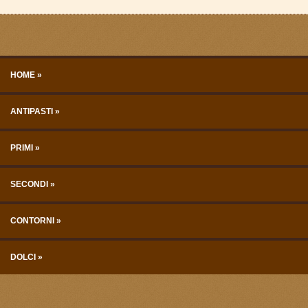
Skip to content
Menu
HOME
ANTIPASTI
PRIMI
SECONDI
CONTORNI
DOLCI