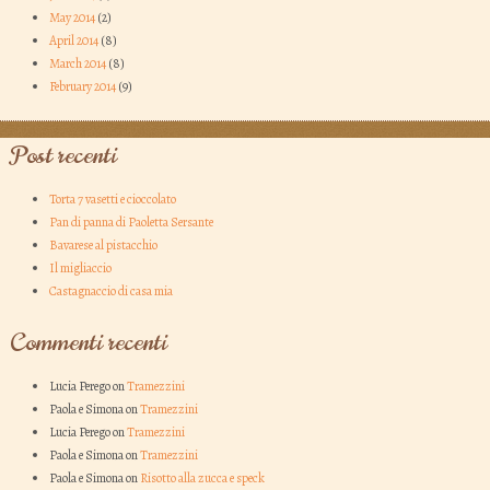
May 2014
(2)
April 2014
(8)
March 2014
(8)
February 2014
(9)
Post recenti
Torta 7 vasetti e cioccolato
Pan di panna di Paoletta Sersante
Bavarese al pistacchio
Il migliaccio
Castagnaccio di casa mia
Commenti recenti
Lucia Perego on
Tramezzini
Paola e Simona on
Tramezzini
Lucia Perego on
Tramezzini
Paola e Simona on
Tramezzini
Paola e Simona on
Risotto alla zucca e speck