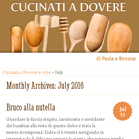
Il blog di Paola e Simona
Cucinati a Dovere
>
2016
> July
Cucinati a Dovere
Monthly Archives:
July 2016
Bruco alla nutella
Jul
13
Guardare la faccia stupita, incuriosita e sorridente
dei bambini alla vista di questo dolce è stata la
nostra ricompensa! L’idea ci è venuta navigando in
internet e da lì abbiamo cercato la ricetta che potesse meglio