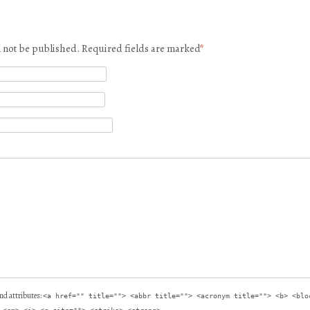
l not be published. Required fields are marked
*
nd attributes:
<a href="" title=""> <abbr title=""> <acronym title=""> <b> <blo