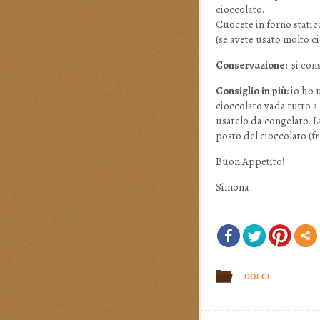
cioccolato.
Cuocete in forno static
(se avete usato molto c
Conservazione:
si con
Consiglio in più:
io ho u
cioccolato vada tutto a 
usatelo da congelato. La
posto del cioccolato (fr
Buon Appetito!
Simona
DOLCI