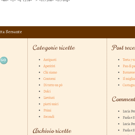
 <em> <i> <q cite=""> <strike> <strong>
tta Sersante
Categorie ricette
Post rece
Antipasti
Torta 7 v
Aperitivi
Pan di pa
Chi siamo
Bavarese 
Contorni
Il miglia
Di tutto un pò
Castagna
Dolci
Commenti
Lievitati
piatti unici
Primi
Lucia Pe
Secondi
Paola e 
Lucia Pe
Archivio ricette
Paola e 