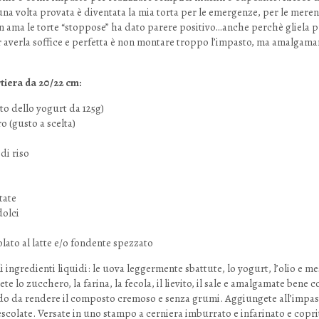
una volta provata è diventata la mia torta per le emergenze, per le meren
on ama le torte “stoppose” ha dato parere positivo…anche perchè gliela 
r averla soffice e perfetta è non montare troppo l’impasto, ma amalgama
rtiera da 20/22 cm:
tto dello yogurt da 125g)
ro (gusto a scelta)
 di riso
tate
dolci
olato al latte e/o fondente spezzato
li ingredienti liquidi: le uova leggermente sbattute, lo yogurt, l’olio e 
e lo zucchero, la farina, la fecola, il lievito, il sale e amalgamate bene 
modo da rendere il composto cremoso e senza grumi. Aggiungete all’impas
escolate. Versate in uno stampo a cerniera imburrato e infarinato e coprit