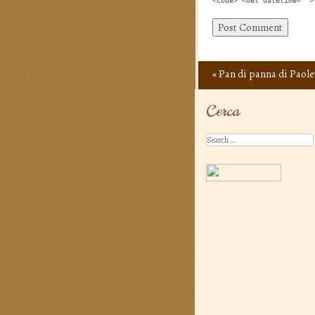
<code> <del datetime="">
«
Pan di panna di Paole
Post navigation
Cerca
Search