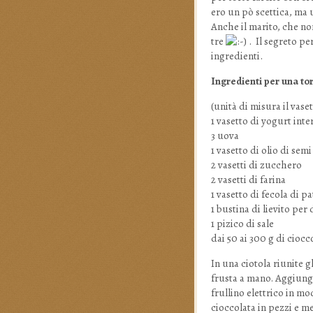
ero un pò scettica, ma 
Anche il marito, che n
tre
. Il segreto pe
ingredienti.
Ingredienti per una to
(unità di misura il vase
1 vasetto di yogurt inte
3 uova
1 vasetto di olio di semi
2 vasetti di zucchero
2 vasetti di farina
1 vasetto di fecola di pa
1 bustina di lievito per 
1 pizico di sale
dai 50 ai 300 g di ciocc
In una ciotola riunite g
frusta a mano. Aggiunget
frullino elettrico in 
cioccolata in pezzi e m