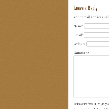
Leave a Reply
Your email address wil
Name
*
Email
*
Website
Comment
You may use these
HTML
tags a