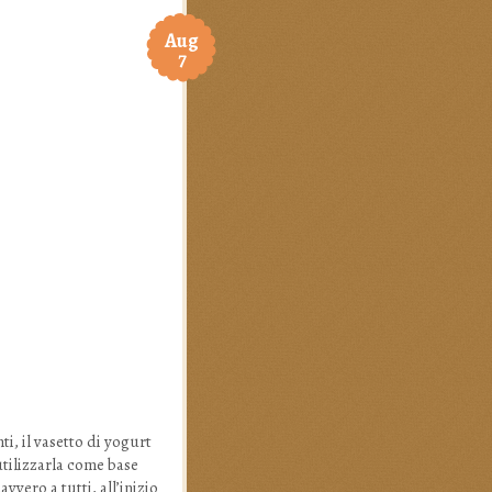
Aug
7
i, il vasetto di yogurt
utilizzarla come base
vero a tutti, all’inizio