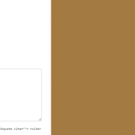
ckquote cite=""> <cite>