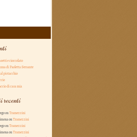
nti
asetti e cioccolato
nna di Paoletta Sersante
al pistacchio
ccio
ccio di casa mia
 recenti
rego on
Tramezzini
Simona on
Tramezzini
rego on
Tramezzini
Simona on
Tramezzini