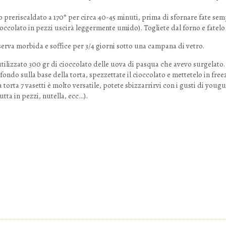
o preriscaldato a 170° per circa 40-45 minuti, prima di sfornare fate se
ioccolato in pezzi uscirà leggermente umido). Togliete dal forno e fatelo
serva morbida e soffice per 3/4 giorni sotto una campana di vetro.
tilizzato 300 gr di cioccolato delle uova di pasqua che avevo surgelato. 
fondo sulla base della torta, spezzettate il cioccolato e mettetelo in fre
 torta 7 vasetti è molto versatile, potete sbizzarrirvi con i gusti di yougur
utta in pezzi, nutella, ecc…).