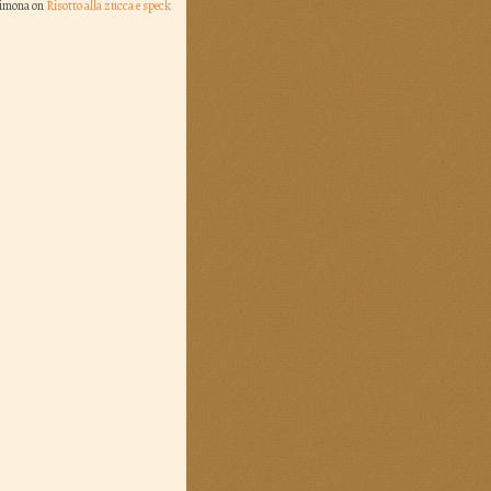
Simona on
Risotto alla zucca e speck