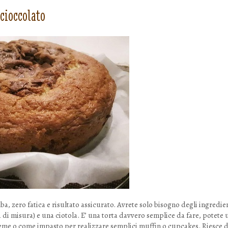
i a Dovere
 cioccolato
, zero fatica e risultato assicurato. Avrete solo bisogno degli ingredient
à di misura) e una ciotola. E’ una torta davvero semplice da fare, potete 
reme o come impasto per realizzare semplici muffin o cupcakes. Riesce dav