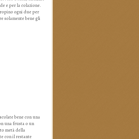
de e per la colazione.
propino ogni due per
re solamente bene gli
mescolate bene con una
con una frusta o un
to metà della
e con il restante