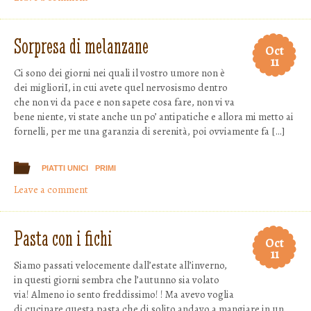
Sorpresa di melanzane
Oct
11
Ci sono dei giorni nei quali il vostro umore non è
dei miglioriI, in cui avete quel nervosismo dentro
che non vi da pace e non sapete cosa fare, non vi va
bene niente, vi state anche un po’ antipatiche e allora mi metto ai
fornelli, per me una garanzia di serenità, poi ovviamente fa […]
PIATTI UNICI
PRIMI
Leave a comment
Pasta con i fichi
Oct
11
Siamo passati velocemente dall’estate all’inverno,
in questi giorni sembra che l’autunno sia volato
via! Almeno io sento freddissimo! ! Ma avevo voglia
di cucinare questa pasta che di solito andavo a mangiare in un