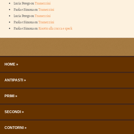
Lucia Perego on
Tramezzini
Paola e Simona on
Tramezzini
Lucia Perego on
Tramezzini
Paola e Simona on
Tramezzini
Paola e Simona on
Risotto alla zucca e speck
Skip to content
Menu
HOME
ANTIPASTI
PRIMI
SECONDI
CONTORNI