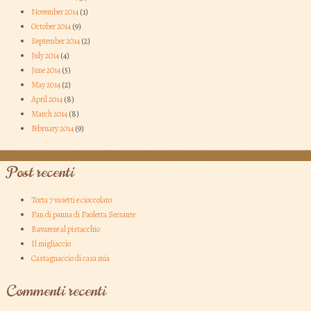
November 2014
(1)
October 2014
(9)
September 2014
(2)
July 2014
(4)
June 2014
(5)
May 2014
(2)
April 2014
(8)
March 2014
(8)
February 2014
(9)
Post recenti
Torta 7 vasetti e cioccolato
Pan di panna di Paoletta Sersante
Bavarese al pistacchio
Il migliaccio
Castagnaccio di casa mia
Commenti recenti