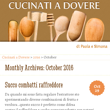
Il blog di Paola e Simona
Cucinati a Dovere
>
2016
> October
Cucinati a Dovere
Monthly Archives:
October 2016
Succo combatti raffreddore
Oct
29
Da quando mi sono fatta regalare l’estrattore sto
sperimentando diverse combinazioni di frutta e
verdura…questo succo è perfetto come difesa
contro il raffreddore e anche come trucchetto per potersi